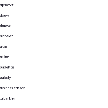
bijenkorf
blauw
blauwe
bracelet
bruin
bruine
buideltas
burkely
business tassen
calvin klein