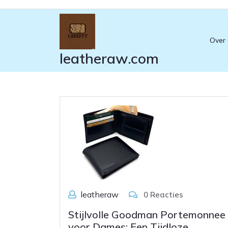
Ga
naar
de
Over
inhoud
leatheraw.com
leatheraw
0 Reacties
Stijlvolle Goodman Portemonnee
voor Dames: Een Tijdloze