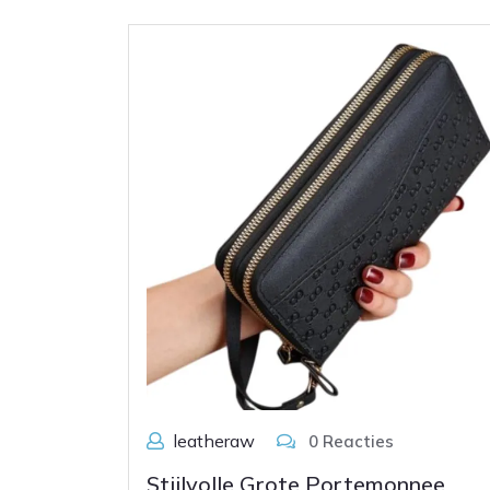
leatheraw
0 Reacties
Stijlvolle Grote Portemonnee