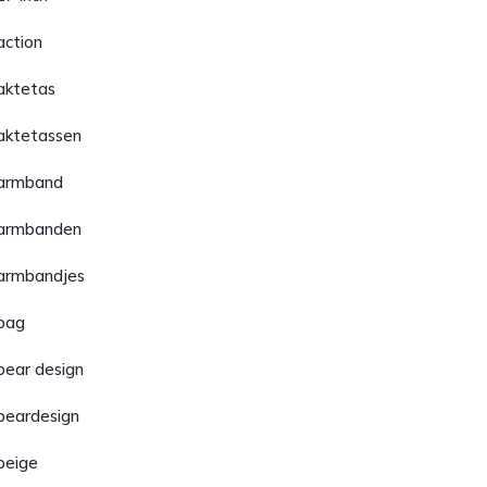
action
aktetas
aktetassen
armband
armbanden
armbandjes
bag
bear design
beardesign
beige