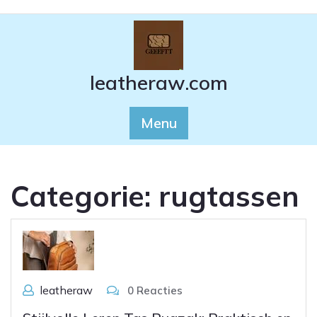
Ga
naar
de
inhoud
leatheraw.com
Menu
Categorie:
rugtassen
leatheraw
0 Reacties