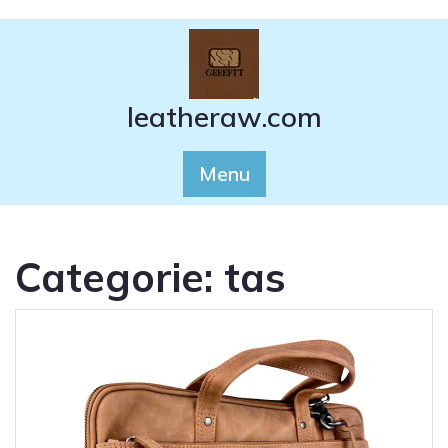
Ga
naar
de
inhoud
leatheraw.com
Menu
Categorie:
tas