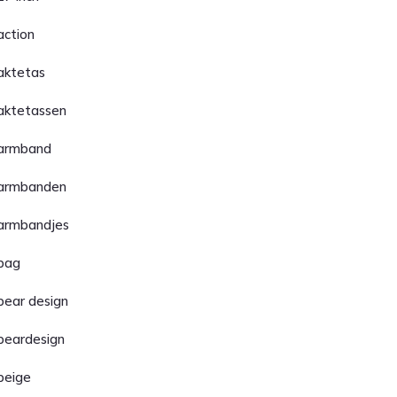
action
aktetas
aktetassen
armband
armbanden
armbandjes
bag
bear design
beardesign
beige