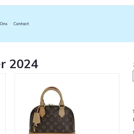
 Ons
Contact
r 2024
L