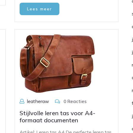
Lees meer
leatheraw
0 Reacties
Stijlvolle leren tas voor A4-
formaat documenten
Artikel: Leren tas A4 De perfecte leren tas