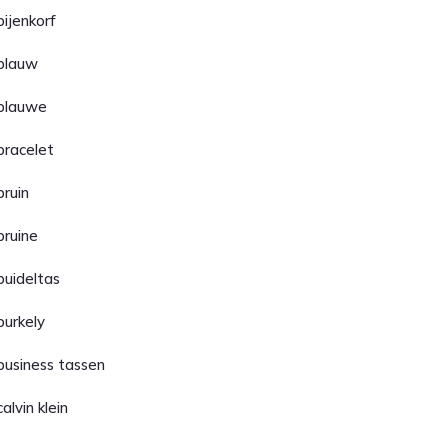
bijenkorf
blauw
blauwe
bracelet
bruin
bruine
buideltas
burkely
business tassen
calvin klein