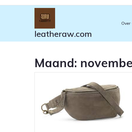
Ga
naar
de
Over
inhoud
leatheraw.com
Maand:
novembe