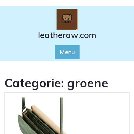
Ga
naar
de
inhoud
leatheraw.com
Menu
Categorie:
groene