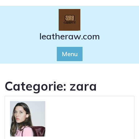
Ga
naar
de
inhoud
leatheraw.com
Menu
Categorie:
zara