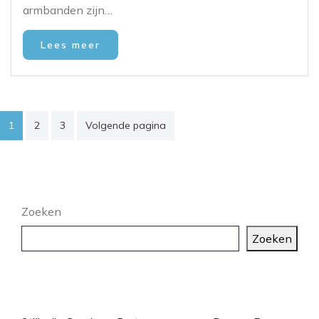
armbanden zijn…
Lees meer
Posts
1
2
3
Volgende pagina
pagination
Zoeken
Zoeken
Laatste artikelen