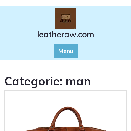
Ga
naar
de
inhoud
leatheraw.com
Menu
Categorie:
man