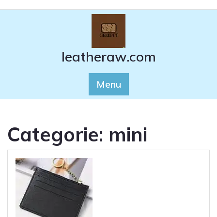
Ga
naar
de
inhoud
leatheraw.com
Menu
Categorie:
mini