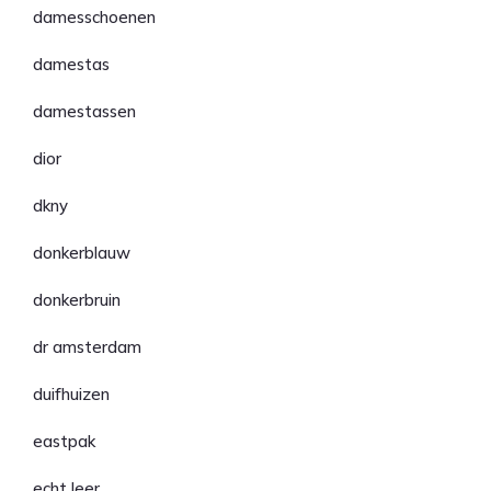
damesschoenen
damestas
damestassen
dior
dkny
donkerblauw
donkerbruin
dr amsterdam
duifhuizen
eastpak
echt leer