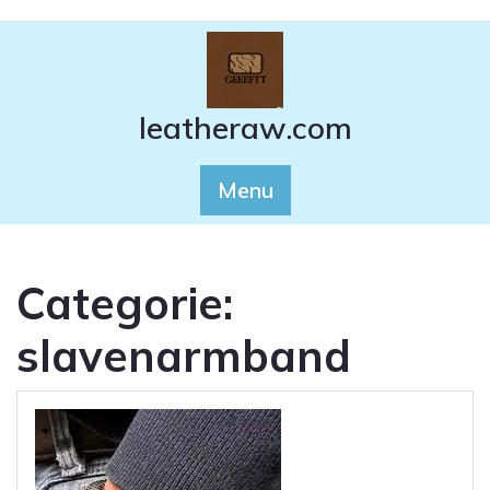
Ga
naar
de
inhoud
leatheraw.com
Menu
Categorie:
slavenarmband