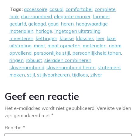
Tags:
accessoire
,
casual
,
comfortabel
,
complete
look
,
duurzaamheid
,
elegante manier
,
formeel
,
gedurfd
,
gelaagd
,
goud
,
heren
,
hoogwaardige
materialen
,
horloge
,
ingetogen uitstraling
,
investeren
,
kettingen
,
klasse
,
klassiek
,
leer
,
luxe
uitstraling
,
maat
,
maat opmeten
,
materialen
,
naam
,
opvallend
,
persoonlijke stijl
,
persoonlijkheid tonen
,
ringen
,
robuust
,
sieraden combineren
,
slavenarmband
,
slavenarmband heren
,
statement
maken
,
stijl
,
stijlvoorkeuren
,
tijdloos
,
zilver
Geef een reactie
Het e-mailadres wordt niet gepubliceerd.
Vereiste velden
zijn gemarkeerd met
*
Reactie
*