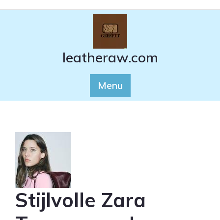
Ga
naar
de
inhoud
leatheraw.com
Menu
Stijlvolle Zara