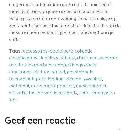
dragen, wat afbreuk kan doen aan de uniciteit en
individualiteit van jouw accessoirekeuze. Het is
belangrijk om dit in overweging te nemen als je op
zoek bent naar een tas die zich onderscheidt van de
massa en een persoonlijke touch toevoegt aan je
outfit.
Tags:
accessoires
,
betaalbare
,
collectie
,
crossbodytas
,
dagelijks gebruik
,
duurzaam
,
elegante
handtas
,
esthetische aantrekkingskracht
,
functionaliteit
,
functioneel
,
gelegenheid
,
hoogwaardig leer
,
kleding
,
kleuren
,
kwaliteit
,
materiaal
,
ontwerpen
,
populair
,
ruime shopper
,
stijlvolle
,
tassen van leer
,
trendy
,
zara
,
zara tassen
leer
Geef een reactie