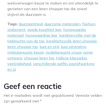
weloverwogen keuze te maken en om uiteindelijk te
genieten van een leren shopper tas die zowel
stijlvol als duurzaam is.
Tags:
duurzaamheid
,
duurzame materialen
,
fashion
statement
,
goede kwaliteit leer
,
hoogwaardig
materiaal
,
hoogwaardige leer
,
karaktervoller met de
tijdgrootte van de tas
,
kwaliteitsvolle leren shopper
,
leren shopper tas
,
luxe en stijl
,
luxe uitstraling
,
milieubewuste keuze
,
modebewuste vrouw
,
ruime
ontwerp
,
shopper leren tas
,
tijdloze klassieker
,
veelzijdigheid
,
verschillende outfits pastafwerking
en st
Geef een reactie
Het e-mailadres wordt niet gepubliceerd.
Vereiste velden
zijn gemarkeerd met
*