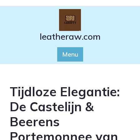
Ga
naar
de
inhoud
leatheraw.com
Menu
Tijdloze Elegantie:
De Castelijn &
Beerens
Portemonnee van