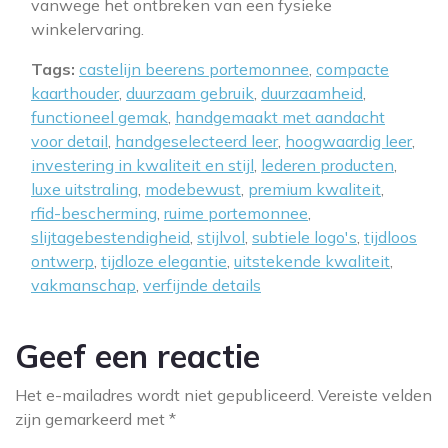
vanwege het ontbreken van een fysieke
winkelervaring.
Tags:
castelijn beerens portemonnee
,
compacte
kaarthouder
,
duurzaam gebruik
,
duurzaamheid
,
functioneel gemak
,
handgemaakt met aandacht
voor detail
,
handgeselecteerd leer
,
hoogwaardig leer
,
investering in kwaliteit en stijl
,
lederen producten
,
luxe uitstraling
,
modebewust
,
premium kwaliteit
,
rfid-bescherming
,
ruime portemonnee
,
slijtagebestendigheid
,
stijlvol
,
subtiele logo's
,
tijdloos
ontwerp
,
tijdloze elegantie
,
uitstekende kwaliteit
,
vakmanschap
,
verfijnde details
Geef een reactie
Het e-mailadres wordt niet gepubliceerd.
Vereiste velden
zijn gemarkeerd met
*