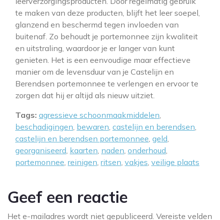
leerverzorgingsproducten. Door regelmatig gebruik
te maken van deze producten, blijft het leer soepel,
glanzend en beschermd tegen invloeden van
buitenaf. Zo behoudt je portemonnee zijn kwaliteit
en uitstraling, waardoor je er langer van kunt
genieten. Het is een eenvoudige maar effectieve
manier om de levensduur van je Castelijn en
Berendsen portemonnee te verlengen en ervoor te
zorgen dat hij er altijd als nieuw uitziet.
Tags:
agressieve schoonmaakmiddelen
,
beschadigingen
,
bewaren
,
castelijn en berendsen
,
castelijn en berendsen portemonnee
,
geld
,
georganiseerd
,
kaarten
,
naden
,
onderhoud
,
portemonnee
,
reinigen
,
ritsen
,
vakjes
,
veilige plaats
Geef een reactie
Het e-mailadres wordt niet gepubliceerd.
Vereiste velden