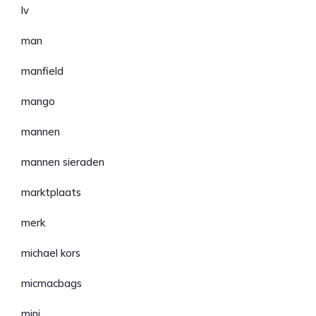
lv
man
manfield
mango
mannen
mannen sieraden
marktplaats
merk
michael kors
micmacbags
mini