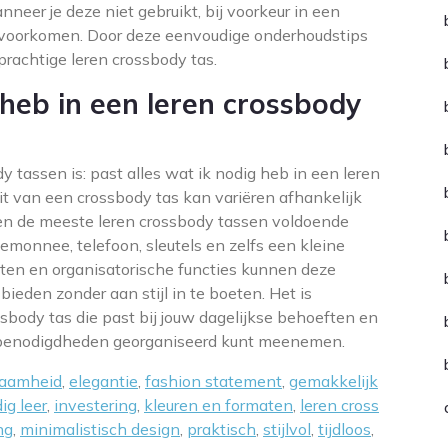
neer je deze niet gebruikt, bij voorkeur in een
 voorkomen. Door deze eenvoudige onderhoudstips
 prachtige leren crossbody tas.
 heb in een leren crossbody
 tassen is: past alles wat ik nodig heb in een leren
t van een crossbody tas kan variëren afhankelijk
den de meeste leren crossbody tassen voldoende
temonnee, telefoon, sleutels en zelfs een kleine
en en organisatorische functies kunnen deze
ieden zonder aan stijl in te boeten. Het is
ssbody tas die past bij jouw dagelijkse behoeften en
 je benodigdheden georganiseerd kunt meenemen.
zaamheid
,
elegantie
,
fashion statement
,
gemakkelijk
g leer
,
investering
,
kleuren en formaten
,
leren cross
ng
,
minimalistisch design
,
praktisch
,
stijlvol
,
tijdloos
,