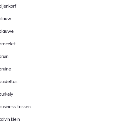
bijenkorf
blauw
blauwe
bracelet
bruin
bruine
buideltas
burkely
business tassen
calvin klein