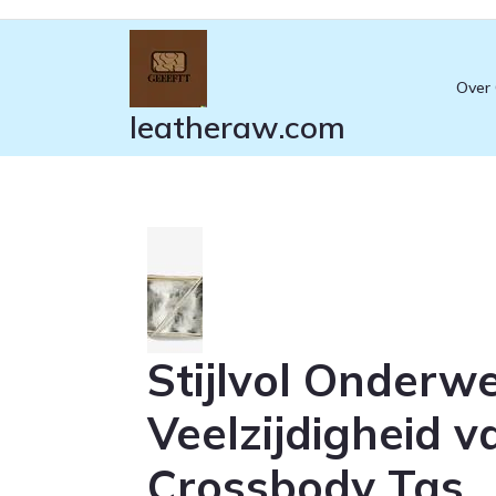
Ga
naar
de
Over
inhoud
leatheraw.com
Stijlvol Onderw
Veelzijdigheid 
Crossbody Tas