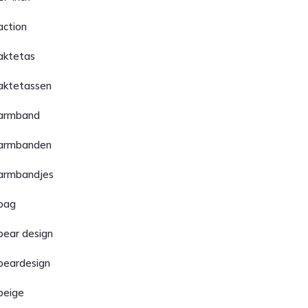
action
aktetas
aktetassen
armband
armbanden
armbandjes
bag
bear design
beardesign
beige