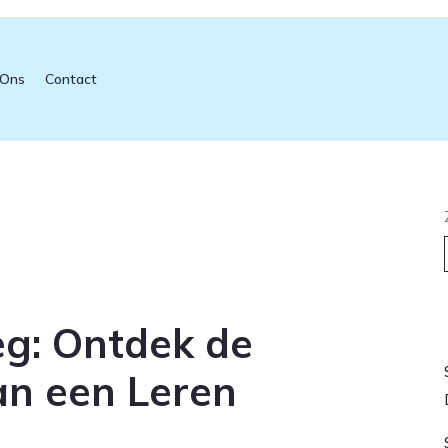
 Ons
Contact
L
eg: Ontdek de
van een Leren