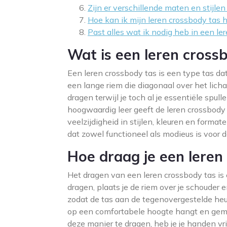
Zijn er verschillende maten en stijle
Hoe kan ik mijn leren crossbody tas
Past alles wat ik nodig heb in een le
Wat is een leren cross
Een leren crossbody tas is een type tas d
een lange riem die diagonaal over het lic
dragen terwijl je toch al je essentiële spu
hoogwaardig leer geeft de leren crossbody 
veelzijdigheid in stijlen, kleuren en format
dat zowel functioneel als modieus is voor d
Hoe draag je een leren
Het dragen van een leren crossbody tas is 
dragen, plaats je de riem over je schouder 
zodat de tas aan de tegenovergestelde heup
op een comfortabele hoogte hangt en gemak
deze manier te dragen, heb je je handen vri