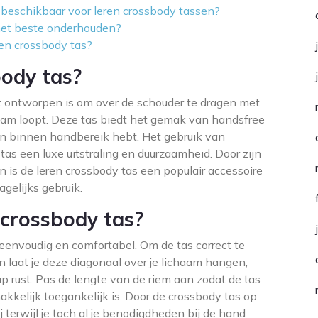
n beschikbaar voor leren crossbody tassen?
 het beste onderhouden?
ren crossbody tas?
body tas?
at ontworpen is om over de schouder te dragen met
haam loopt. Deze tas biedt het gemak van handsfree
llen binnen handbereik hebt. Het gebruik van
tas een luxe uitstraling en duurzaamheid. Door zijn
en is de leren crossbody tas een populair accessoire
agelijks gebruik.
 crossbody tas?
eenvoudig en comfortabel. Om de tas correct te
en laat je deze diagonaal over je lichaam hangen,
 rust. Pas de lengte van de riem aan zodat de tas
kelijk toegankelijk is. Door de crossbody tas op
j terwijl je toch al je benodigdheden bij de hand