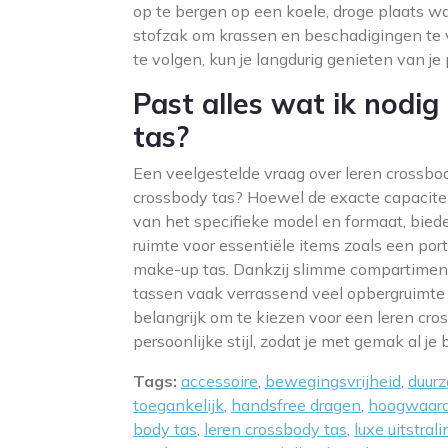
op te bergen op een koele, droge plaats wan
stofzak om krassen en beschadigingen te
te volgen, kun je langdurig genieten van je
Past alles wat ik nodig
tas?
Een veelgestelde vraag over leren crossbody
crossbody tas? Hoewel de exacte capacitei
van het specifieke model en formaat, bie
ruimte voor essentiële items zoals een por
make-up tas. Dankzij slimme compartiment
tassen vaak verrassend veel opbergruimte b
belangrijk om te kiezen voor een leren cro
persoonlijke stijl, zodat je met gemak al
Tags:
accessoire
,
bewegingsvrijheid
,
duur
toegankelijk
,
handsfree dragen
,
hoogwaardi
body tas
,
leren crossbody tas
,
luxe uitstrali