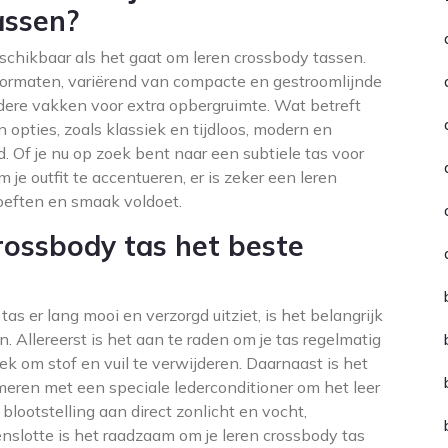
assen?
beschikbaar als het gaat om leren crossbody tassen.
formaten, variërend van compacte en gestroomlijnde
ere vakken voor extra opbergruimte. Wat betreft
an opties, zoals klassiek en tijdloos, modern en
d. Of je nu op zoek bent naar een subtiele tas voor
 je outfit te accentueren, er is zeker een leren
oeften en smaak voldoet.
crossbody tas het beste
as er lang mooi en verzorgd uitziet, is het belangrijk
. Allereerst is het aan te raden om je tas regelmatig
 om stof en vuil te verwijderen. Daarnaast is het
smeren met een speciale lederconditioner om het leer
lootstelling aan direct zonlicht en vocht,
nslotte is het raadzaam om je leren crossbody tas