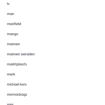
lv
man
manfield
mango
mannen
mannen sieraden
marktplaats
merk
michael kors
micmacbags
mini