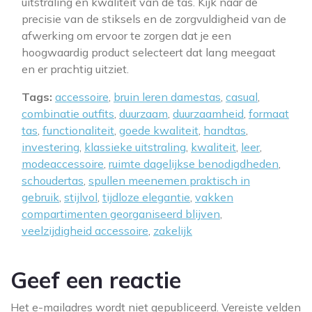
uitstraling en kwaliteit van de tas. Kijk naar de
precisie van de stiksels en de zorgvuldigheid van de
afwerking om ervoor te zorgen dat je een
hoogwaardig product selecteert dat lang meegaat
en er prachtig uitziet.
Tags:
accessoire
,
bruin leren damestas
,
casual
,
combinatie outfits
,
duurzaam
,
duurzaamheid
,
formaat
tas
,
functionaliteit
,
goede kwaliteit
,
handtas
,
investering
,
klassieke uitstraling
,
kwaliteit
,
leer
,
modeaccessoire
,
ruimte dagelijkse benodigdheden
,
schoudertas
,
spullen meenemen praktisch in
gebruik
,
stijlvol
,
tijdloze elegantie
,
vakken
compartimenten georganiseerd blijven
,
veelzijdigheid accessoire
,
zakelijk
Geef een reactie
Het e-mailadres wordt niet gepubliceerd.
Vereiste velden