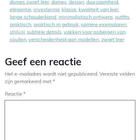
dames zwart leer
,
dames
,
design
,
duurzaamheid
,
elegantie
,
investering
,
klasse
,
kwaliteit van leer
,
lange schouderband
,
minimalistisch ontwerp
,
outfits
,
praktisch
,
praktisch in gebruik
,
ruimere exemplaren
,
stijlvol
,
subtiele details
,
vakken voor opbergen van
spullen
,
verscheidenheid aan modellen
,
zwart leer
Geef een reactie
Het e-mailadres wordt niet gepubliceerd.
Vereiste velden
zijn gemarkeerd met
*
Reactie
*