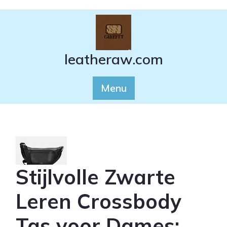
Ga
naar
de
inhoud
leatheraw.com
Menu
Stijlvolle Zwarte
Leren Crossbody
Tas voor Dames: