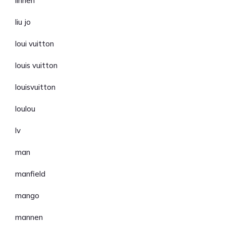
linnen
liu jo
loui vuitton
louis vuitton
louisvuitton
loulou
lv
man
manfield
mango
mannen