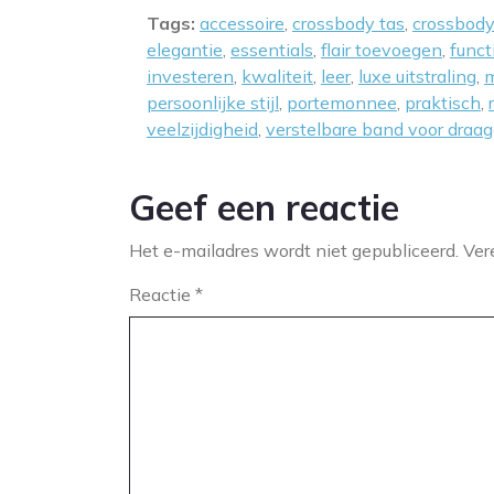
Tags:
accessoire
,
crossbody tas
,
crossbody
elegantie
,
essentials
,
flair toevoegen
,
funct
investeren
,
kwaliteit
,
leer
,
luxe uitstraling
,
m
persoonlijke stijl
,
portemonnee
,
praktisch
,
veelzijdigheid
,
verstelbare band voor draa
Geef een reactie
Het e-mailadres wordt niet gepubliceerd.
Ver
Reactie
*