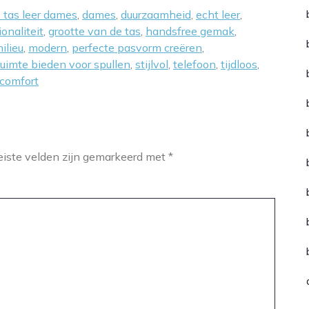
 tas leer dames
,
dames
,
duurzaamheid
,
echt leer
,
ionaliteit
,
grootte van de tas
,
handsfree gemak
,
ilieu
,
modern
,
perfecte pasvorm creëren
,
ruimte bieden voor spullen
,
stijlvol
,
telefoon
,
tijdloos
,
gcomfort
eiste velden zijn gemarkeerd met
*