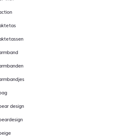
action
aktetas
aktetassen
armband
armbanden
armbandjes
bag
bear design
beardesign
beige