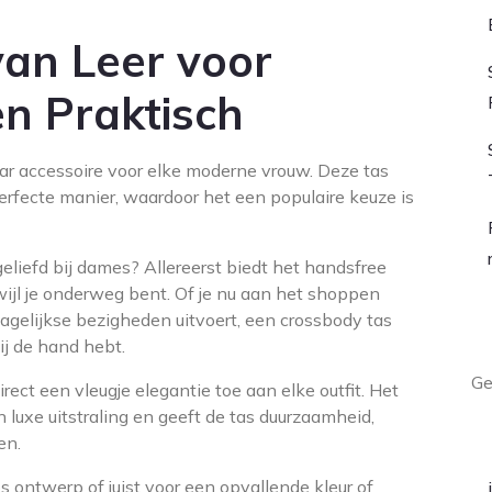
an Leer voor
en Praktisch
ar accessoire voor elke moderne vrouw. Deze tas
perfecte manier, waardoor het een populaire keuze is
liefd bij dames? Allereerst biedt het handsfree
wijl je onderweg bent. Of je nu aan het shoppen
gelijkse bezigheden uitvoert, een crossbody tas
L
bij de hand hebt.
Ge
ect een vleugje elegantie toe aan elke outfit. Het
n luxe uitstraling en geeft de tas duurzaamheid,
A
en.
os ontwerp of juist voor een opvallende kleur of