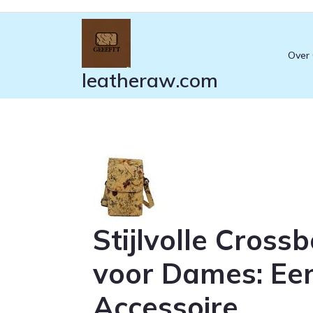
Ga
naar
de
Over
inhoud
leatheraw.com
Stijlvolle Cross
voor Dames: Ee
Accessoire