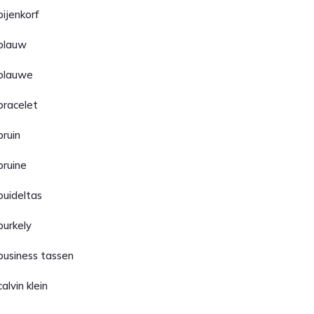
bijenkorf
blauw
blauwe
bracelet
bruin
bruine
buideltas
burkely
business tassen
calvin klein