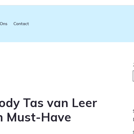
 Ons
Contact
L
body Tas van Leer
n Must-Have