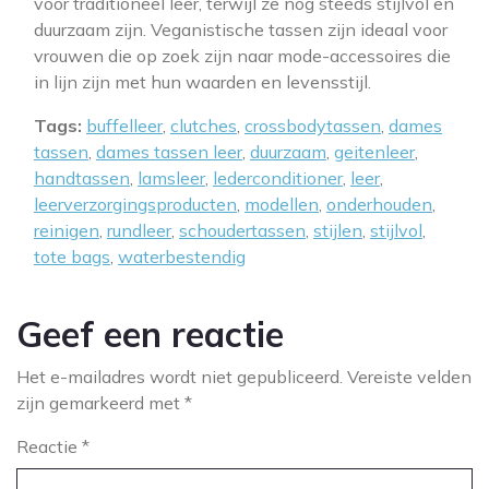
voor traditioneel leer, terwijl ze nog steeds stijlvol en
duurzaam zijn. Veganistische tassen zijn ideaal voor
vrouwen die op zoek zijn naar mode-accessoires die
in lijn zijn met hun waarden en levensstijl.
Tags:
buffelleer
,
clutches
,
crossbodytassen
,
dames
tassen
,
dames tassen leer
,
duurzaam
,
geitenleer
,
handtassen
,
lamsleer
,
lederconditioner
,
leer
,
leerverzorgingsproducten
,
modellen
,
onderhouden
,
reinigen
,
rundleer
,
schoudertassen
,
stijlen
,
stijlvol
,
tote bags
,
waterbestendig
Geef een reactie
Het e-mailadres wordt niet gepubliceerd.
Vereiste velden
zijn gemarkeerd met
*
Reactie
*