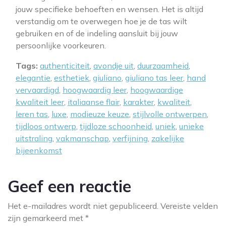
jouw specifieke behoeften en wensen. Het is altijd
verstandig om te overwegen hoe je de tas wilt
gebruiken en of de indeling aansluit bij jouw
persoonlijke voorkeuren.
Tags:
authenticiteit
,
avondje uit
,
duurzaamheid
,
elegantie
,
esthetiek
,
giuliano
,
giuliano tas leer
,
hand
vervaardigd
,
hoogwaardig leer
,
hoogwaardige
kwaliteit leer
,
italiaanse flair
,
karakter
,
kwaliteit
,
leren tas
,
luxe
,
modieuze keuze
,
stijlvolle ontwerpen
,
tijdloos ontwerp
,
tijdloze schoonheid
,
uniek
,
unieke
uitstraling
,
vakmanschap
,
verfijning
,
zakelijke
bijeenkomst
Geef een reactie
Het e-mailadres wordt niet gepubliceerd.
Vereiste velden
zijn gemarkeerd met
*