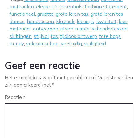
materialen
,
elegantie
,
essentials
,
fashion statement
,
functioneel
,
grootte
,
grote leren tas
,
grote leren tas
dames
,
handtassen
,
klassiek
,
kleurrijk
,
kwaliteit
,
leer
,
materiaal
,
ontwerpen
,
ritsen
,
ruimte
,
schoudertassen
,
sluitingen
,
stijlvol
,
tas
,
tijdloos ontwerp
,
tote bags
,
trendy
,
vakmanschap
,
veelzijdig
,
veiligheid
Geef een reactie
Het e-mailadres wordt niet gepubliceerd.
Vereiste velden
zijn gemarkeerd met
*
Reactie
*