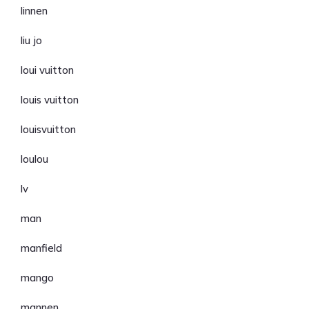
linnen
liu jo
loui vuitton
louis vuitton
louisvuitton
loulou
lv
man
manfield
mango
mannen