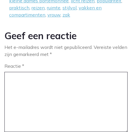
kleine dames portemonnee
,
licht reizen
,
populariteit
,
praktisch
,
reizen
,
ruimte
,
stijlvol
,
vakken en
compartimenten
,
vrouw
,
zak
Geef een reactie
Het e-mailadres wordt niet gepubliceerd.
Vereiste velden
zijn gemarkeerd met
*
Reactie
*