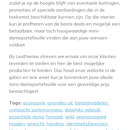
zodat je op de hoogte blijft van eventuele kortingen,
promoties of speciale aanbiedingen die in de
toekomst beschikbaar kunnen zijn. Op die manier
kun je profiteren van de beste deals en mogelijk een
betaalbare, maar toch hoogwaardige mini-
dameportefeuille vinden die aan jouw wensen
voldoet.
Bij Leatheraw streven we ernaar om onze klanten
tevreden te stellen en hen de best mogelijke
producten te bieden. Dus houd onze website in de
gaten en wie weet kun je binnenkort jouw ideale
mini-dameportefeuille voor een geweldige prijs
bemachtigen!
Tags:
accessoire
,
avondjes uit
,
betaalmiddelen
,
compacte portemonnees
,
dagelijks gebruik
,
essentiële items
,
formaat
,
geld
,
georganiseerd
houden
,
gewicht
,
handtas
,
identiteitsbewijzen
,