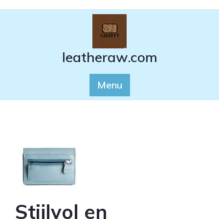
Ga
naar
de
inhoud
leatheraw.com
Menu
Stijlvol en