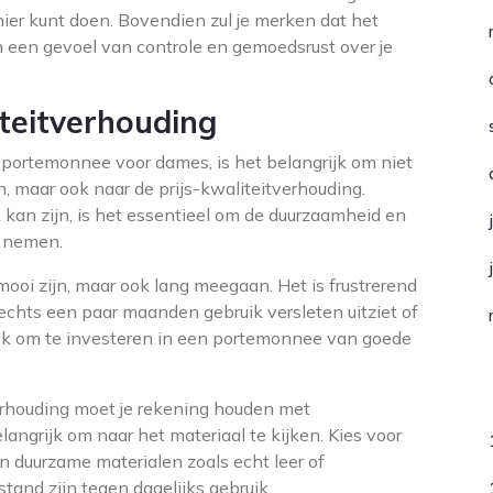
er kunt doen. Bovendien zul je merken dat het
 een gevoel van controle en gemoedsrust over je
iteitverhouding
 portemonnee voor dames, is het belangrijk om niet
en, maar ook naar de prijs-kwaliteitverhouding.
k kan zijn, is het essentieel om de duurzaamheid en
e nemen.
ooi zijn, maar ook lang meegaan. Het is frustrerend
chts een paar maanden gebruik versleten uitziet of
grijk om te investeren in een portemonnee van goede
C
verhouding moet je rekening houden met
langrijk om naar het materiaal te kijken. Kies voor
 duurzame materialen zoals echt leer of
and zijn tegen dagelijks gebruik.