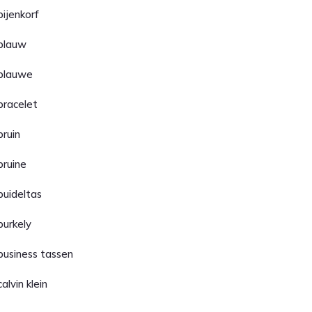
bijenkorf
blauw
blauwe
bracelet
bruin
bruine
buideltas
burkely
business tassen
calvin klein