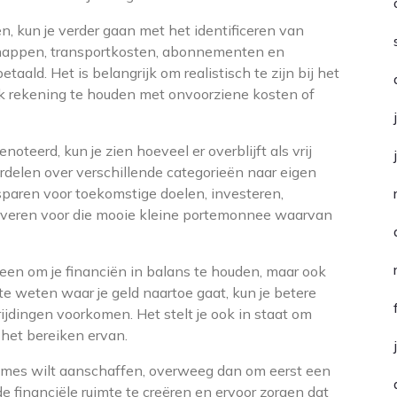
, kun je verder gaan met het identificeren van
happen, transportkosten, abonnementen en
ald. Het is belangrijk om realistisch te zijn bij het
k rekening te houden met onvoorziene kosten of
oteerd, kun je zien hoeveel er overblijft als vrij
rdelen over verschillende categorieën naar eigen
 sparen voor toekomstige doelen, investeren,
erveren voor die mooie kleine portemonnee waarvan
leen om je financiën in balans te houden, maar ook
e weten waar je geld naartoe gaat, kun je betere
jdingen voorkomen. Het stelt je ook in staat om
 het bereiken ervan.
dames wilt aanschaffen, overweeg dan om eerst een
de financiële ruimte te creëren en ervoor zorgen dat