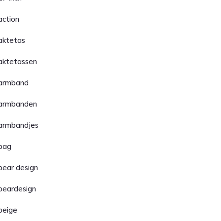
action
aktetas
aktetassen
armband
armbanden
armbandjes
bag
bear design
beardesign
beige