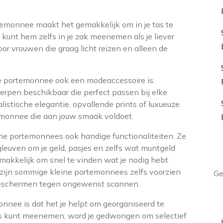
emonnee maakt het gemakkelijk om in je tas te
 kunt hem zelfs in je zak meenemen als je liever
voor vrouwen die graag licht reizen en alleen de
ne portemonnee ook een modeaccessoire is.
werpen beschikbaar die perfect passen bij elke
alistische elegantie, opvallende prints of luxueuze
rtemonnee die aan jouw smaak voldoet.
ne portemonnees ook handige functionaliteiten. Ze
euven om je geld, pasjes en zelfs wat muntgeld
L
makkelijk om snel te vinden wat je nodig hebt
zijn sommige kleine portemonnees zelfs voorzien
Ge
beschermen tegen ongewenst scannen.
A
nnee is dat het je helpt om georganiseerd te
ems kunt meenemen, word je gedwongen om selectief