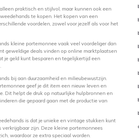
lleen praktisch en stijlvol, maar kunnen ook een
m tweedehands te kopen. Het kopen van een
chillende voordelen, zowel voor jezelf als voor het
nds kleine portemonnee vaak veel voordeliger dan
nt geweldige deals vinden op online marktplaatsen
 je geld kunt besparen en tegelijkertijd een
.
ds bij aan duurzaamheid en milieubewustzijn.
ortemonnee geef je dit item een nieuw leven en
e. Dit helpt de druk op natuurlijke hulpbronnen en
rminderen die gepaard gaan met de productie van
edehands is dat je unieke en vintage stukken kunt
ls verkrijgbaar zijn. Deze kleine portemonnees
ich, waardoor ze extra speciaal worden.