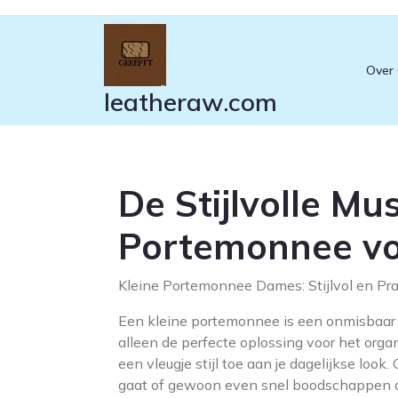
Ga
naar
de
Over
inhoud
leatheraw.com
De Stijlvolle Mu
Portemonnee v
Kleine Portemonnee Dames: Stijlvol en Pra
Een kleine portemonnee is een onmisbaar a
alleen de perfecte oplossing voor het orga
een vleugje stijl toe aan je dagelijkse look
gaat of gewoon even snel boodschappen d