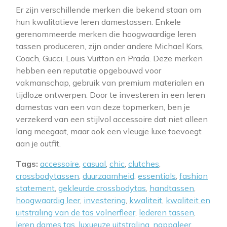
Er zijn verschillende merken die bekend staan om
hun kwalitatieve leren damestassen. Enkele
gerenommeerde merken die hoogwaardige leren
tassen produceren, zijn onder andere Michael Kors,
Coach, Gucci, Louis Vuitton en Prada. Deze merken
hebben een reputatie opgebouwd voor
vakmanschap, gebruik van premium materialen en
tijdloze ontwerpen. Door te investeren in een leren
damestas van een van deze topmerken, ben je
verzekerd van een stijlvol accessoire dat niet alleen
lang meegaat, maar ook een vleugje luxe toevoegt
aan je outfit.
Tags:
accessoire
,
casual
,
chic
,
clutches
,
crossbodytassen
,
duurzaamheid
,
essentials
,
fashion
statement
,
gekleurde crossbodytas
,
handtassen
,
hoogwaardig leer
,
investering
,
kwaliteit
,
kwaliteit en
uitstraling van de tas volnerfleer
,
lederen tassen
,
leren dames tas
,
luxueuze uitstraling
,
nappaleer
,