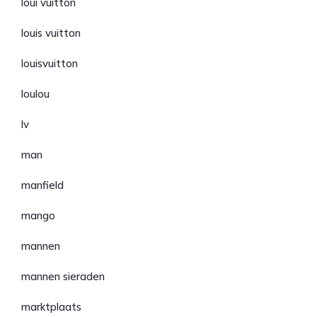
loui vuitton
louis vuitton
louisvuitton
loulou
lv
man
manfield
mango
mannen
mannen sieraden
marktplaats