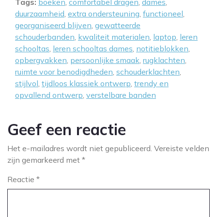
Tags:
boeken
,
comfortabel dragen
,
dames
,
duurzaamheid
,
extra ondersteuning
,
functioneel
,
georganiseerd blijven
,
gewatteerde
schouderbanden
,
kwaliteit materialen
,
laptop
,
leren
schooltas
,
leren schooltas dames
,
notitieblokken
,
opbergvakken
,
persoonlijke smaak
,
rugklachten
,
ruimte voor benodigdheden
,
schouderklachten
,
stijlvol
,
tijdloos klassiek ontwerp
,
trendy en
opvallend ontwerp
,
verstelbare banden
Geef een reactie
Het e-mailadres wordt niet gepubliceerd.
Vereiste velden
zijn gemarkeerd met
*
Reactie
*