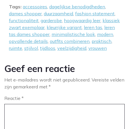
Tags:
accessoires
,
dagelijkse benodigdheden
,
dames shopper
,
duurzaamheid
,
fashion statement
,
functionaliteit
,
garderobe
,
hoogwaardig leer
,
klassiek
zwart exemplaar
,
kleurrijke variant
,
leren tas
,
leren
tas dames shopper
,
minimalistische look
,
modern
,
opvallende details
,
outfits combineren
,
praktisch
,
ruimte
,
stijlvol
,
tijdloos
,
veelzijdigheid
,
vrouwen
Geef een reactie
Het e-mailadres wordt niet gepubliceerd.
Vereiste velden
zijn gemarkeerd met
*
Reactie
*