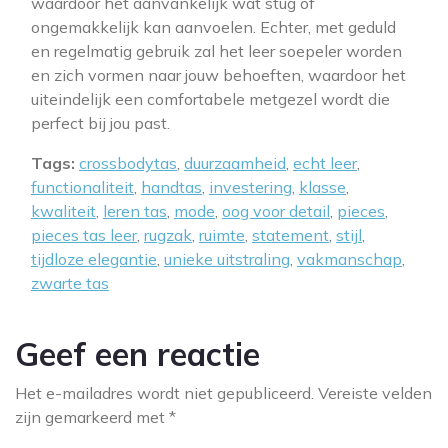
waardoor het aanvankelijk wat stug of
ongemakkelijk kan aanvoelen. Echter, met geduld
en regelmatig gebruik zal het leer soepeler worden
en zich vormen naar jouw behoeften, waardoor het
uiteindelijk een comfortabele metgezel wordt die
perfect bij jou past.
Tags:
crossbodytas
,
duurzaamheid
,
echt leer
,
functionaliteit
,
handtas
,
investering
,
klasse
,
kwaliteit
,
leren tas
,
mode
,
oog voor detail
,
pieces
,
pieces tas leer
,
rugzak
,
ruimte
,
statement
,
stijl
,
tijdloze elegantie
,
unieke uitstraling
,
vakmanschap
,
zwarte tas
Geef een reactie
Het e-mailadres wordt niet gepubliceerd.
Vereiste velden
zijn gemarkeerd met
*