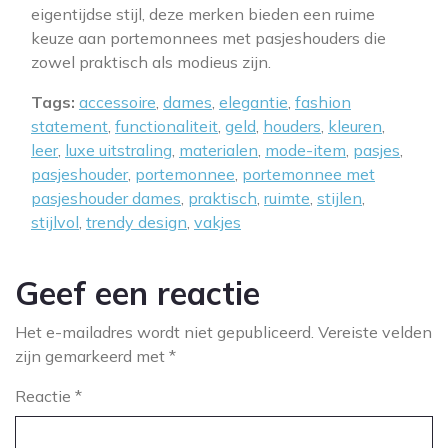
eigentijdse stijl, deze merken bieden een ruime
keuze aan portemonnees met pasjeshouders die
zowel praktisch als modieus zijn.
Tags:
accessoire
,
dames
,
elegantie
,
fashion
statement
,
functionaliteit
,
geld
,
houders
,
kleuren
,
leer
,
luxe uitstraling
,
materialen
,
mode-item
,
pasjes
,
pasjeshouder
,
portemonnee
,
portemonnee met
pasjeshouder dames
,
praktisch
,
ruimte
,
stijlen
,
stijlvol
,
trendy design
,
vakjes
Geef een reactie
Het e-mailadres wordt niet gepubliceerd.
Vereiste velden
zijn gemarkeerd met
*
Reactie
*