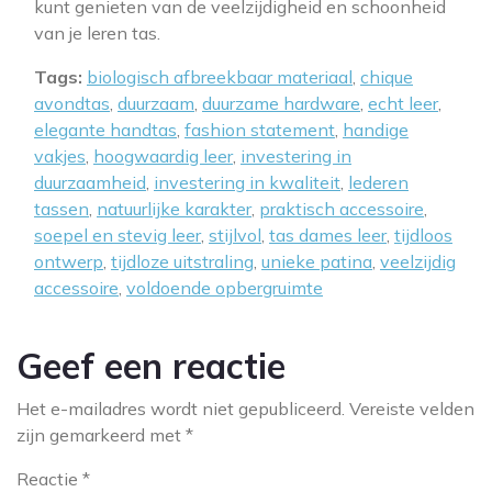
kunt genieten van de veelzijdigheid en schoonheid
van je leren tas.
Tags:
biologisch afbreekbaar materiaal
,
chique
avondtas
,
duurzaam
,
duurzame hardware
,
echt leer
,
elegante handtas
,
fashion statement
,
handige
vakjes
,
hoogwaardig leer
,
investering in
duurzaamheid
,
investering in kwaliteit
,
lederen
tassen
,
natuurlijke karakter
,
praktisch accessoire
,
soepel en stevig leer
,
stijlvol
,
tas dames leer
,
tijdloos
ontwerp
,
tijdloze uitstraling
,
unieke patina
,
veelzijdig
accessoire
,
voldoende opbergruimte
Geef een reactie
Het e-mailadres wordt niet gepubliceerd.
Vereiste velden
zijn gemarkeerd met
*
Reactie
*