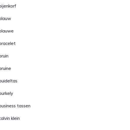
bijenkorf
blauw
blauwe
bracelet
bruin
bruine
buideltas
burkely
business tassen
calvin klein