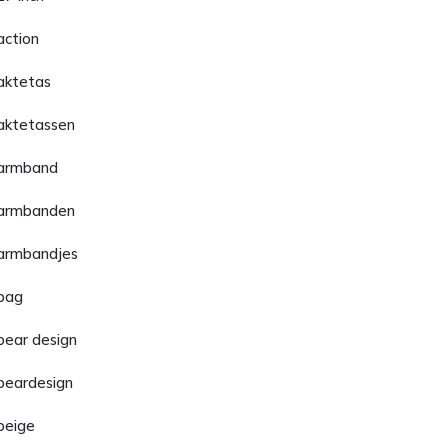
action
aktetas
aktetassen
armband
armbanden
armbandjes
bag
bear design
beardesign
beige