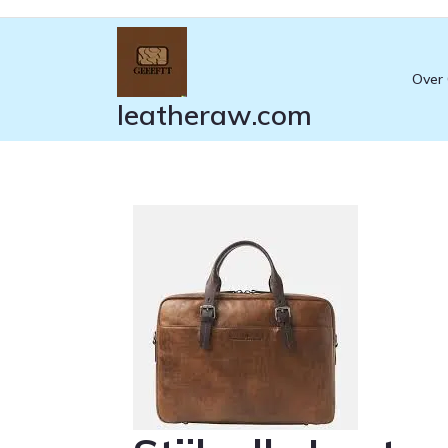
Ga
naar
de
Over
inhoud
leatheraw.com