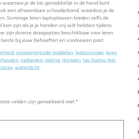
 waarmee je de tas gemakkelijk in de hand kunt
ook een afneembare schouderband, waardoor je de
gen. Sommige leren laptoptassen bieden zelfs de
 kan zijn als je je handen vrij wilt hebben tijdens
er zijn diverse draagopties beschikbaar voor leren
 beste bij jouw behoeften en voorkeuren past.
amheid
,
impregnerende middelen
,
lederreiniger
,
leren
rhouden
,
opbergen
,
patina
,
reinigen
,
tas laptop leer
,
 spray
,
waterdicht
eiste velden zijn gemarkeerd met
*