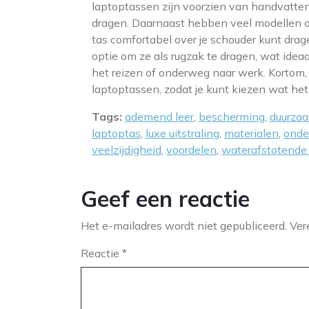
laptoptassen zijn voorzien van handvatten
dragen. Daarnaast hebben veel modellen 
tas comfortabel over je schouder kunt dra
optie om ze als rugzak te dragen, wat ideaal
het reizen of onderweg naar werk. Kortom, 
laptoptassen, zodat je kunt kiezen wat het
Tags:
ademend leer
,
bescherming
,
duurza
laptoptas
,
luxe uitstraling
,
materialen
,
onde
veelzijdigheid
,
voordelen
,
waterafstotende
Geef een reactie
Het e-mailadres wordt niet gepubliceerd.
Ver
Reactie
*