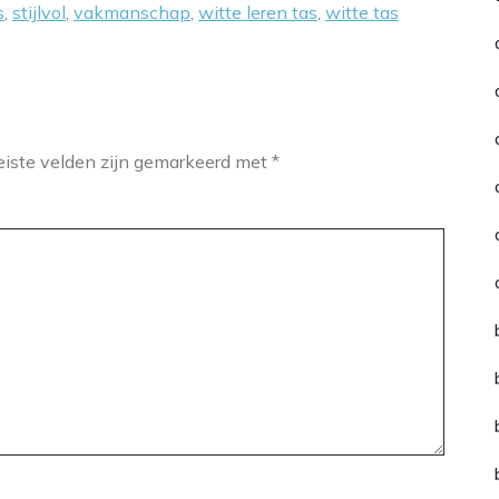
s
,
stijlvol
,
vakmanschap
,
witte leren tas
,
witte tas
eiste velden zijn gemarkeerd met
*