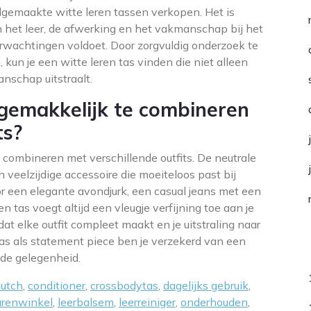
gemaakte witte leren tassen verkopen. Het is
n het leer, de afwerking en het vakmanschap bij het
erwachtingen voldoet. Door zorgvuldig onderzoek te
 kun je een witte leren tas vinden die niet alleen
anschap uitstraalt.
n gemakkelijk te combineren
ts?
e combineren met verschillende outfits. De neutrale
 veelzijdige accessoire die moeiteloos past bij
voor een elegante avondjurk, een casual jeans met een
ren tas voegt altijd een vleugje verfijning toe aan je
 dat elke outfit compleet maakt en je uitstraling naar
 tas als statement piece ben je verzekerd van een
C
t de gelegenheid.
lutch
,
conditioner
,
crossbodytas
,
dagelijks gebruik
,
arenwinkel
,
leerbalsem
,
leerreiniger
,
onderhouden
,