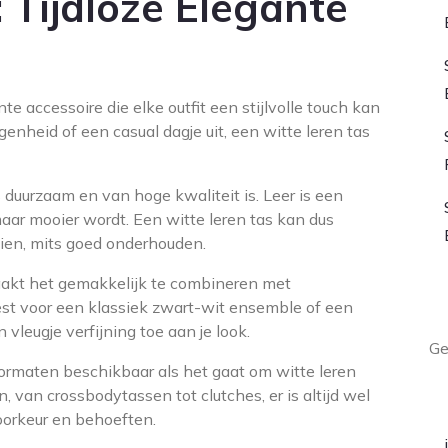
 Tijdloze Elegante
nte accessoire die elke outfit een stijlvolle touch kan
enheid of een casual dagje uit, een witte leren tas
s duurzaam en van hoge kwaliteit is. Leer is een
 maar mooier wordt. Een witte leren tas kan dus
tzien, mits goed onderhouden.
maakt het gemakkelijk te combineren met
L
kiest voor een klassiek zwart-wit ensemble of een
n vleugje verfijning toe aan je look.
Ge
 formaten beschikbaar als het gaat om witte leren
A
 van crossbodytassen tot clutches, er is altijd wel
oorkeur en behoeften.