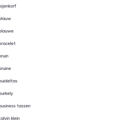
bijenkorf
blauw
blauwe
bracelet
bruin
bruine
buideltas
burkely
business tassen
calvin klein