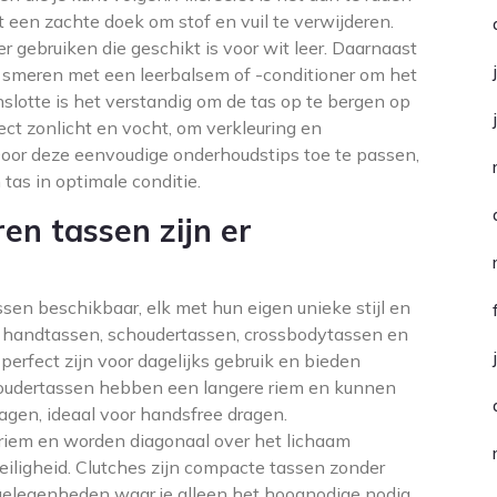
een zachte doek om stof en vuil te verwijderen.
er gebruiken die geschikt is voor wit leer. Daarnaast
te smeren met een leerbalsem of -conditioner om het
slotte is het verstandig om de tas op te bergen op
rect zonlicht en vocht, om verkleuring en
Door deze eenvoudige onderhoudstips toe te passen,
 tas in optimale conditie.
en tassen zijn er
assen beschikbaar, elk met hun eigen unieke stijl en
ijn handtassen, schoudertassen, crossbodytassen en
perfect zijn voor dagelijks gebruik en bieden
choudertassen hebben een langere riem en kunnen
gen, ideaal voor handsfree dragen.
riem en worden diagonaal over het lichaam
eiligheid. Clutches zijn compacte tassen zonder
e gelegenheden waar je alleen het hoognodige nodig