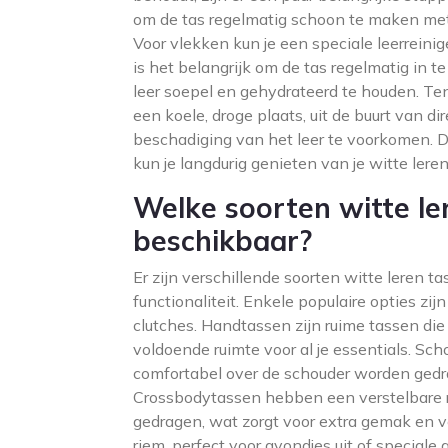
om de tas regelmatig schoon te maken met 
Voor vlekken kun je een speciale leerreinig
is het belangrijk om de tas regelmatig in 
leer soepel en gehydrateerd te houden. Ten
een koele, droge plaats, uit de buurt van di
beschadiging van het leer te voorkomen. 
kun je langdurig genieten van je witte leren
Welke soorten witte ler
beschikbaar?
Er zijn verschillende soorten witte leren t
functionaliteit. Enkele populaire opties z
clutches. Handtassen zijn ruime tassen die 
voldoende ruimte voor al je essentials. S
comfortabel over de schouder worden gedra
Crossbodytassen hebben een verstelbare 
gedragen, wat zorgt voor extra gemak en v
riem, perfect voor avondjes uit of special