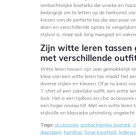
ambachtelijke boetieks die unieke en hand
belangrijk om te letten op de herkomst va
kiezen van de perfecte tas die aan jouw v
doen en verschillende opties te vergelijken,
stijlvol is, maar ook lang meegaat en vakm
Zijn witte leren tasse
met verschillende outfi
Witte leren tassen zijn zeer gemakkelijk t
kleur van een witte leren tas maakt het een
diverse stijlen en kleuren. Of je nu kiest 
T-shirt of een zakelijke outfit, een witte le
look. Het is een tijdloos en chic accessoire
een hoger niveau tilt. Met een witte leren
stijlvolle en klassieke uitstraling, ongeach
Tags:
accessoire
,
ambachtelijke boetiek
,
c
duurzaam
,
handtas
,
hoge kwaliteit
,
lederw