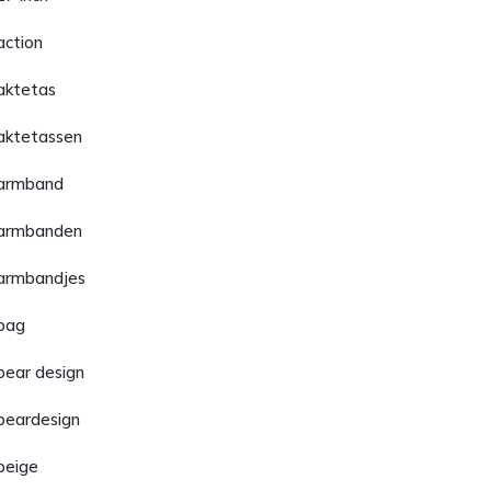
action
aktetas
aktetassen
armband
armbanden
armbandjes
bag
bear design
beardesign
beige