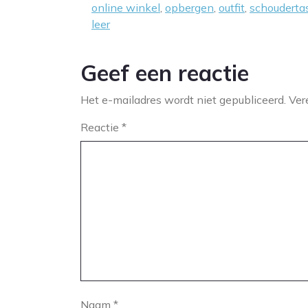
online winkel
,
opbergen
,
outfit
,
schouderta
leer
Geef een reactie
Het e-mailadres wordt niet gepubliceerd.
Ver
Reactie
*
Naam
*