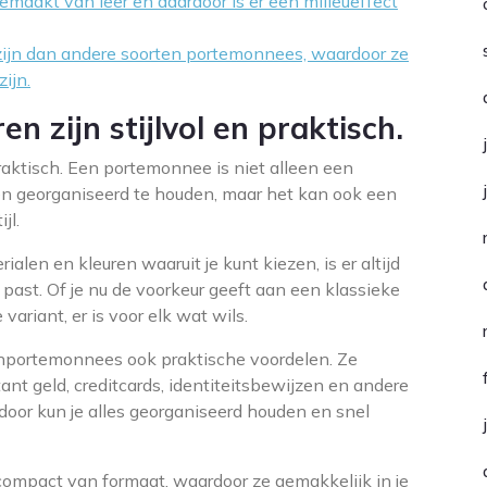
aakt van leer en daardoor is er een milieueffect
ijn dan andere soorten portemonnees, waardoor ze
ijn.
 zijn stijlvol en praktisch.
raktisch. Een portemonnee is niet alleen een
ten georganiseerd te houden, maar het kan ook een
jl.
alen en kleuren waaruit je kunt kiezen, is er altijd
ast. Of je nu de voorkeur geeft aan een klassieke
ariant, er is voor elk wat wils.
renportemonnees ook praktische voordelen. Ze
t geld, creditcards, identiteitsbewijzen en andere
door kun je alles georganiseerd houden en snel
mpact van formaat, waardoor ze gemakkelijk in je