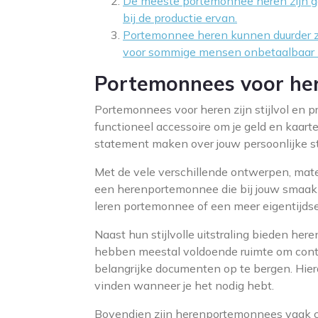
De meeste portemonnee heren zijn gem
bij de productie ervan.
Portemonnee heren kunnen duurder z
voor sommige mensen onbetaalbaar z
Portemonnees voor heren
Portemonnees voor heren zijn stijlvol en p
functioneel accessoire om je geld en kaar
statement maken over jouw persoonlijke sti
Met de vele verschillende ontwerpen, materi
een herenportemonnee die bij jouw smaak p
leren portemonnee of een meer eigentijdse v
Naast hun stijlvolle uitstraling bieden he
hebben meestal voldoende ruimte om contan
belangrijke documenten op te bergen. Hier
vinden wanneer je het nodig hebt.
Bovendien zijn herenportemonnees vaak co