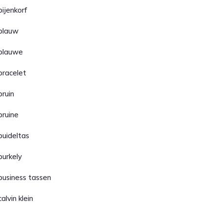
bijenkorf
blauw
blauwe
bracelet
bruin
bruine
buideltas
burkely
business tassen
calvin klein