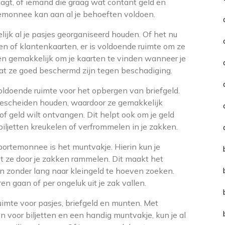
raagt, of iemand die graag wat contant geld en
temonnee kan aan al je behoeften voldoen.
ijk al je pasjes georganiseerd houden. Of het nu
en of klantenkaarten, er is voldoende ruimte om ze
leen gemakkelijk om je kaarten te vinden wanneer je
dat ze goed beschermd zijn tegen beschadiging.
doende ruimte voor het opbergen van briefgeld.
 gescheiden houden, waardoor ze gemakkelijk
of geld wilt ontvangen. Dit helpt ook om je geld
iljetten kreukelen of verfrommelen in je zakken.
rtemonnee is het muntvakje. Hierin kun je
t ze door je zakken rammelen. Dit maakt het
n zonder lang naar kleingeld te hoeven zoeken.
 gaan of per ongeluk uit je zak vallen.
mte voor pasjes, briefgeld en munten. Met
 voor biljetten en een handig muntvakje, kun je al