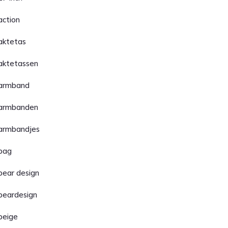
action
aktetas
aktetassen
armband
armbanden
armbandjes
bag
bear design
beardesign
beige