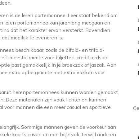
doen.
eren is de leren portemonnee. Leer staat bekend om
. Een leren portemonnee kan jarenlang meegaan en
patina dat het karakter ervan versterkt. Bovendien
 dat moeilijk te evenaren is.
nnees beschikbaar, zoals de bifold- en trifold-
t meestal ruimte voor biljetten, creditcards en
ie past gemakkelijk in je broekzak of jaszak. Aan
nee extra opbergruimte met extra vakken voor
 waaruit herenportemonnees kunnen worden gemaakt,
L
n. Deze materialen zijn vaak lichter en kunnen
aal voor mannen die een meer casual en sportieve
Ge
A
elangrijk. Sommige mannen geven de voorkeur aan
ele kaartsleuven en een biljetvak, terwijl anderen