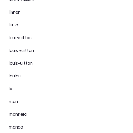
linnen
liu jo
loui vuitton
louis vuitton
louisvuitton
loulou
lv
man
manfield
mango