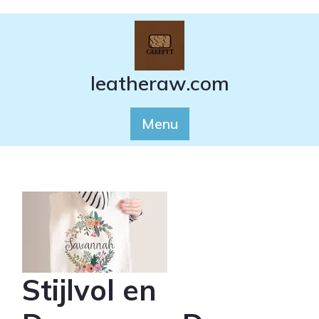
Ga
naar
de
inhoud
leatheraw.com
Menu
Stijlvol en