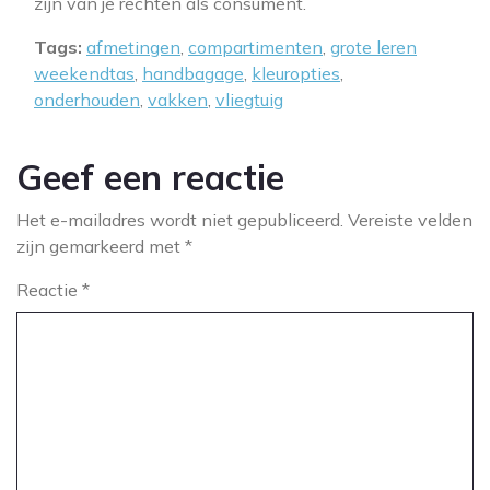
zijn van je rechten als consument.
Tags:
afmetingen
,
compartimenten
,
grote leren
weekendtas
,
handbagage
,
kleuropties
,
onderhouden
,
vakken
,
vliegtuig
Geef een reactie
Het e-mailadres wordt niet gepubliceerd.
Vereiste velden
zijn gemarkeerd met
*
Reactie
*