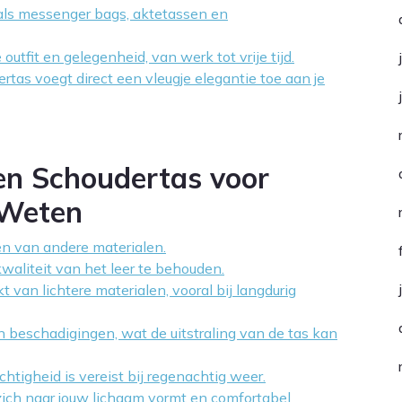
zoals messenger bags, aktetassen en
utfit en gelegenheid, van werk tot vrije tijd.
rtas voegt direct een vleugje elegantie toe aan je
en Schoudertas voor
 Weten
sen van andere materialen.
waliteit van het leer te behouden.
van lichtere materialen, vooral bij langdurig
n beschadigingen, wat de uitstraling van de tas kan
htigheid is vereist bij regenachtig weer.
zich naar jouw lichaam vormt en comfortabel