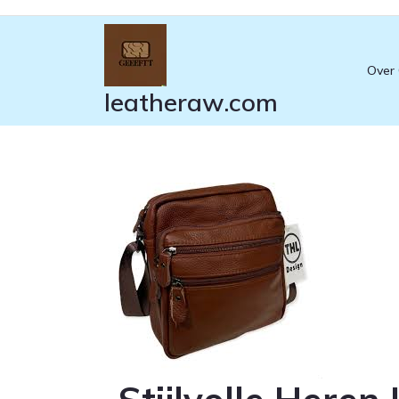
Ga
naar
de
Over
inhoud
leatheraw.com