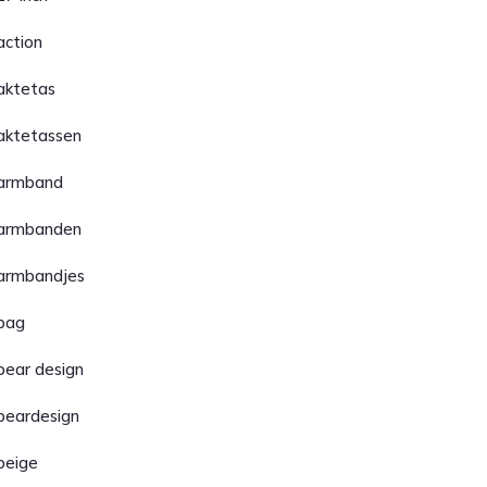
action
aktetas
aktetassen
armband
armbanden
armbandjes
bag
bear design
beardesign
beige