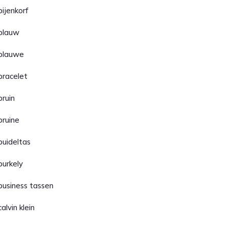
bijenkorf
blauw
blauwe
bracelet
bruin
bruine
buideltas
burkely
business tassen
calvin klein