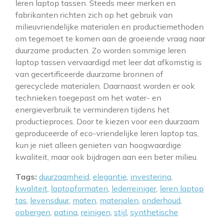
leren laptop tassen. Steeds meer merken en
fabrikanten richten zich op het gebruik van
milieuvriendelijke materialen en productiemethoden
om tegemoet te komen aan de groeiende vraag naar
duurzame producten. Zo worden sommige leren
laptop tassen vervaardigd met leer dat afkomstig is
van gecertificeerde duurzame bronnen of
gerecyclede materialen. Daarnaast worden er ook
technieken toegepast om het water- en
energieverbruik te verminderen tijdens het
productieproces. Door te kiezen voor een duurzaam
geproduceerde of eco-vriendelijke leren laptop tas,
kun je niet alleen genieten van hoogwaardige
kwaliteit, maar ook bijdragen aan een beter milieu.
Tags:
duurzaamheid
,
elegantie
,
investering
,
kwaliteit
,
laptopformaten
,
lederreiniger
,
leren laptop
tas
,
levensduur
,
maten
,
materialen
,
onderhoud
,
opbergen
,
patina
,
reinigen
,
stijl
,
synthetische