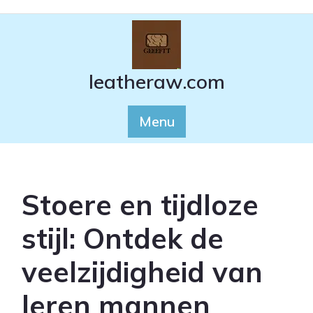
Ga
naar
de
inhoud
leatheraw.com
Menu
Stoere en tijdloze
stijl: Ontdek de
veelzijdigheid van
leren mannen