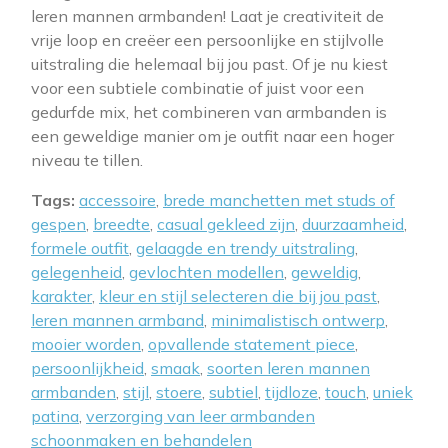
leren mannen armbanden! Laat je creativiteit de
vrije loop en creëer een persoonlijke en stijlvolle
uitstraling die helemaal bij jou past. Of je nu kiest
voor een subtiele combinatie of juist voor een
gedurfde mix, het combineren van armbanden is
een geweldige manier om je outfit naar een hoger
niveau te tillen.
Tags:
accessoire
,
brede manchetten met studs of
gespen
,
breedte
,
casual gekleed zijn
,
duurzaamheid
,
formele outfit
,
gelaagde en trendy uitstraling
,
gelegenheid
,
gevlochten modellen
,
geweldig
,
karakter
,
kleur en stijl selecteren die bij jou past
,
leren mannen armband
,
minimalistisch ontwerp
,
mooier worden
,
opvallende statement piece
,
persoonlijkheid
,
smaak
,
soorten leren mannen
armbanden
,
stijl
,
stoere
,
subtiel
,
tijdloze
,
touch
,
uniek
patina
,
verzorging van leer armbanden
schoonmaken en behandelen