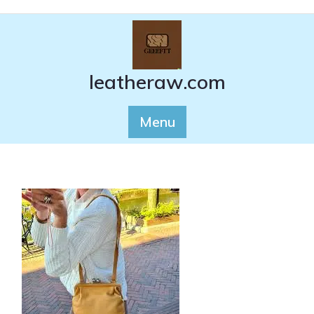
Ga
naar
de
inhoud
leatheraw.com
Menu