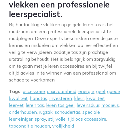
vlekken een professionele
leerspecialist.
Bij hardnekkige vlekken op je gele leren tas is het
raadzaam om een professionele leerspecialist te
raadplegen. Deze experts beschikken over de juiste
kennis en middelen om vlekken op leer effectief en
veilig te verwijderen, zodat je tas zijn prachtige
uitstraling behoudt. Het is belangrijk om zorgvuldig
om te gaan met je leren accessoires en bij twijfel
altijd advies in te winnen van een professional om
schade te voorkomen.
Tags:
accessoire
,
duurzaamheid
,
energie
,
geel
,
goede
kwaliteit
,
handtas
,
investeren
,
kleur
,
kwaliteit
,
leervet
,
leren tas
,
leren tas geel
,
levensduur
,
modieus
,
onderhouden
,
rugzak
,
schoudertas
,
speciale
leerreiniger
,
spray
,
stijlvolle
,
tijdloos accessoire
,
topconditie houden
,
vrolijkheid