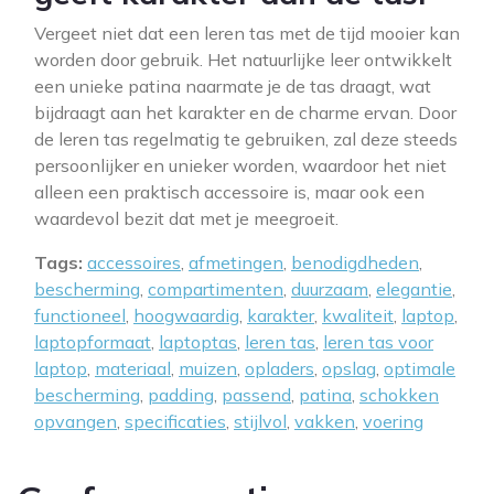
Vergeet niet dat een leren tas met de tijd mooier kan
worden door gebruik. Het natuurlijke leer ontwikkelt
een unieke patina naarmate je de tas draagt, wat
bijdraagt aan het karakter en de charme ervan. Door
de leren tas regelmatig te gebruiken, zal deze steeds
persoonlijker en unieker worden, waardoor het niet
alleen een praktisch accessoire is, maar ook een
waardevol bezit dat met je meegroeit.
Tags:
accessoires
,
afmetingen
,
benodigdheden
,
bescherming
,
compartimenten
,
duurzaam
,
elegantie
,
functioneel
,
hoogwaardig
,
karakter
,
kwaliteit
,
laptop
,
laptopformaat
,
laptoptas
,
leren tas
,
leren tas voor
laptop
,
materiaal
,
muizen
,
opladers
,
opslag
,
optimale
bescherming
,
padding
,
passend
,
patina
,
schokken
opvangen
,
specificaties
,
stijlvol
,
vakken
,
voering