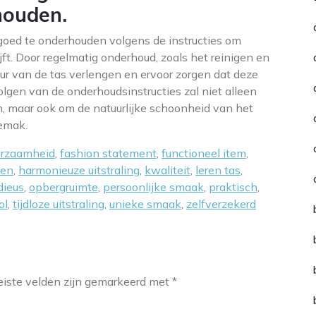
houden.
goed te onderhouden volgens de instructies om
ijft. Door regelmatig onderhoud, zoals het reinigen en
uur van de tas verlengen en ervoor zorgen dat deze
pvolgen van de onderhoudsinstructies zal niet alleen
, maar ook om de natuurlijke schoonheid van het
gemak.
urzaamheid
,
fashion statement
,
functioneel item
,
men
,
harmonieuze uitstraling
,
kwaliteit
,
leren tas
,
ieus
,
opbergruimte
,
persoonlijke smaak
,
praktisch
,
ol
,
tijdloze uitstraling
,
unieke smaak
,
zelfverzekerd
eiste velden zijn gemarkeerd met
*