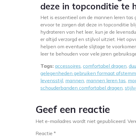
deze in topconditie te 
Het is essentieel om de mannen leren tas 
ervoor te zorgen dat deze in topconditie bl
hydrateren van het leer, kun je de levensd
er altijd verzorgd en stijlvol uitziet. Het o
helpen om eventuele slijtage te voorkomen
leer te behouden voor vele jaren gebruiks
Tags:
accessoires
,
comfortabel dragen
,
du
gelegenheden gebruiken formaat afstem
levensstijl
,
mannen
,
mannen leren tas
,
mod
schouderbanden comfortabel dragen
,
stijlv
Geef een reactie
Het e-mailadres wordt niet gepubliceerd.
Ver
Reactie
*