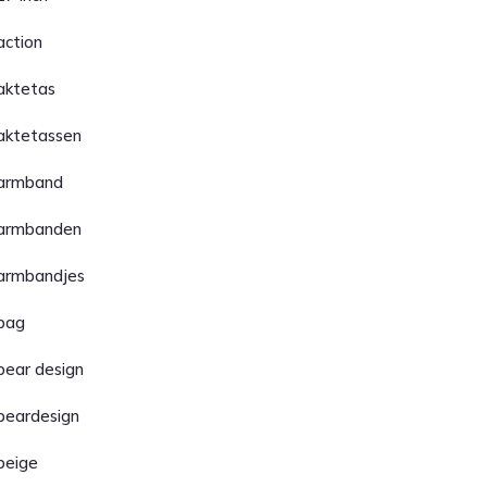
action
aktetas
aktetassen
armband
armbanden
armbandjes
bag
bear design
beardesign
beige