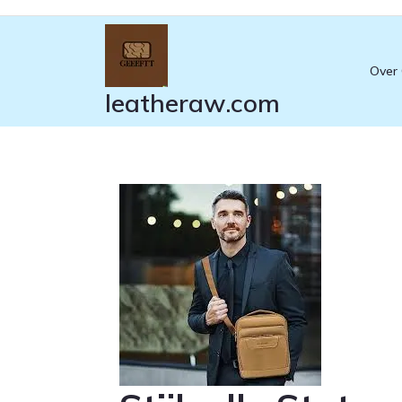
Ga
naar
de
Over
inhoud
leatheraw.com