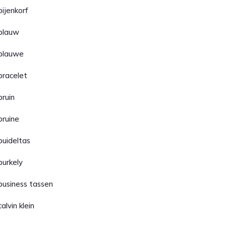
bijenkorf
blauw
blauwe
bracelet
bruin
bruine
buideltas
burkely
business tassen
calvin klein