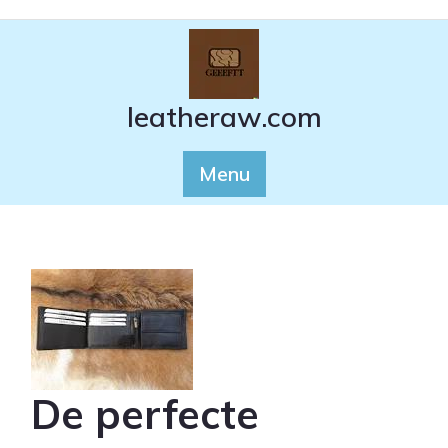
Ga
naar
de
inhoud
leatheraw.com
Menu
De perfecte