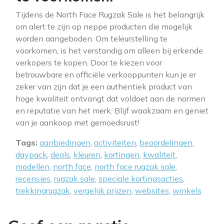
Tijdens de North Face Rugzak Sale is het belangrijk
om alert te zijn op neppe producten die mogelijk
worden aangeboden. Om teleurstelling te
voorkomen, is het verstandig om alleen bij erkende
verkopers te kopen. Door te kiezen voor
betrouwbare en officiële verkooppunten kun je er
zeker van zijn dat je een authentiek product van
hoge kwaliteit ontvangt dat voldoet aan de normen
en reputatie van het merk. Blijf waakzaam en geniet
van je aankoop met gemoedsrust!
Tags:
aanbiedingen
,
activiteiten
,
beoordelingen
,
daypack
,
deals
,
kleuren
,
kortingen
,
kwaliteit
,
modellen
,
north face
,
north face rugzak sale
,
recensies
,
rugzak sale
,
speciale kortingsacties
,
trekkingrugzak
,
vergelijk prijzen
,
websites
,
winkels