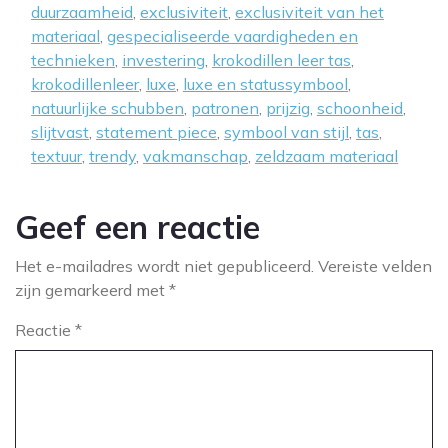
duurzaamheid
,
exclusiviteit
,
exclusiviteit van het
materiaal
,
gespecialiseerde vaardigheden en
technieken
,
investering
,
krokodillen leer tas
,
krokodillenleer
,
luxe
,
luxe en statussymbool
,
natuurlijke schubben
,
patronen
,
prijzig
,
schoonheid
,
slijtvast
,
statement piece
,
symbool van stijl
,
tas
,
textuur
,
trendy
,
vakmanschap
,
zeldzaam materiaal
Geef een reactie
Het e-mailadres wordt niet gepubliceerd.
Vereiste velden
zijn gemarkeerd met
*
Reactie
*