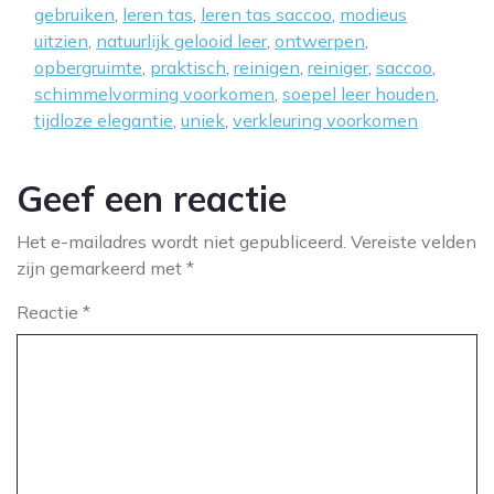
gebruiken
,
leren tas
,
leren tas saccoo
,
modieus
uitzien
,
natuurlijk gelooid leer
,
ontwerpen
,
opbergruimte
,
praktisch
,
reinigen
,
reiniger
,
saccoo
,
schimmelvorming voorkomen
,
soepel leer houden
,
tijdloze elegantie
,
uniek
,
verkleuring voorkomen
Geef een reactie
Het e-mailadres wordt niet gepubliceerd.
Vereiste velden
zijn gemarkeerd met
*
Reactie
*