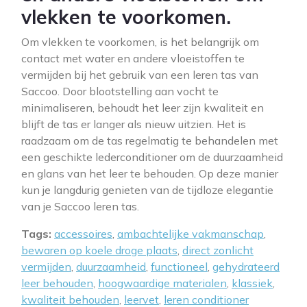
vlekken te voorkomen.
Om vlekken te voorkomen, is het belangrijk om
contact met water en andere vloeistoffen te
vermijden bij het gebruik van een leren tas van
Saccoo. Door blootstelling aan vocht te
minimaliseren, behoudt het leer zijn kwaliteit en
blijft de tas er langer als nieuw uitzien. Het is
raadzaam om de tas regelmatig te behandelen met
een geschikte lederconditioner om de duurzaamheid
en glans van het leer te behouden. Op deze manier
kun je langdurig genieten van de tijdloze elegantie
van je Saccoo leren tas.
Tags:
accessoires
,
ambachtelijke vakmanschap
,
bewaren op koele droge plaats
,
direct zonlicht
vermijden
,
duurzaamheid
,
functioneel
,
gehydrateerd
leer behouden
,
hoogwaardige materialen
,
klassiek
,
kwaliteit behouden
,
leervet
,
leren conditioner