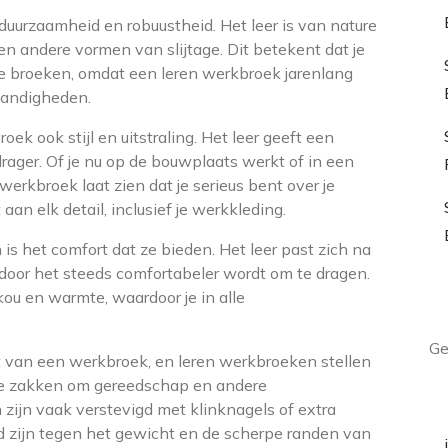
urzaamheid en robuustheid. Het leer is van nature
n andere vormen van slijtage. Dit betekent dat je
we broeken, omdat een leren werkbroek jarenlang
tandigheden.
k ook stijl en uitstraling. Het leer geeft een
drager. Of je nu op de bouwplaats werkt of in een
werkbroek laat zien dat je serieus bent over je
n elk detail, inclusief je werkkleding.
s het comfort dat ze bieden. Het leer past zich na
rdoor het steeds comfortabeler wordt om te dragen.
kou en warmte, waardoor je in alle
L
Ge
ct van een werkbroek, en leren werkbroeken stellen
re zakken om gereedschap en andere
A
ijn vaak verstevigd met klinknagels of extra
nd zijn tegen het gewicht en de scherpe randen van