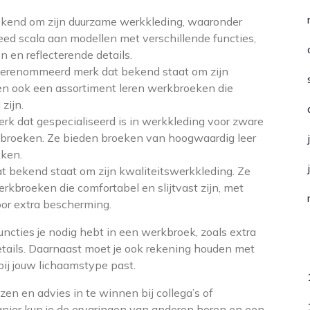
ekend om zijn duurzame werkkleding, waaronder
ed scala aan modellen met verschillende functies,
n en reflecterende details.
gerenommeerd merk dat bekend staat om zijn
n ook een assortiment leren werkbroeken die
zijn.
rk dat gespecialiseerd is in werkkleding voor zware
kbroeken. Ze bieden broeken van hoogwaardig leer
kken.
t bekend staat om zijn kwaliteitswerkkleding. Ze
rkbroeken die comfortabel en slijtvast zijn, met
oor extra bescherming.
ncties je nodig hebt in een werkbroek, zoals extra
C
details. Daarnaast moet je ook rekening houden met
ij jouw lichaamstype past.
ezen en advies in te winnen bij collega’s of
anier kun je de ervaringen van anderen horen en een