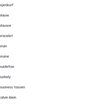
bijenkorf
blauw
blauwe
bracelet
bruin
bruine
buideltas
burkely
business tassen
calvin klein