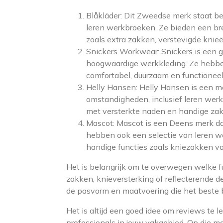
Blåkläder: Dit Zweedse merk staat b
leren werkbroeken. Ze bieden een bre
zoals extra zakken, verstevigde knieë
Snickers Workwear: Snickers is een 
hoogwaardige werkkleding. Ze hebbe
comfortabel, duurzaam en functioneel 
Helly Hansen: Helly Hansen is een me
omstandigheden, inclusief leren wer
met versterkte naden en handige za
Mascot: Mascot is een Deens merk da
hebben ook een selectie van leren we
handige functies zoals kniezakken v
Het is belangrijk om te overwegen welke fu
zakken, knieversterking of reflecterende 
de pasvorm en maatvoering die het beste b
Het is altijd een goed idee om reviews te l
professionals in jouw vakgebied. Op die m