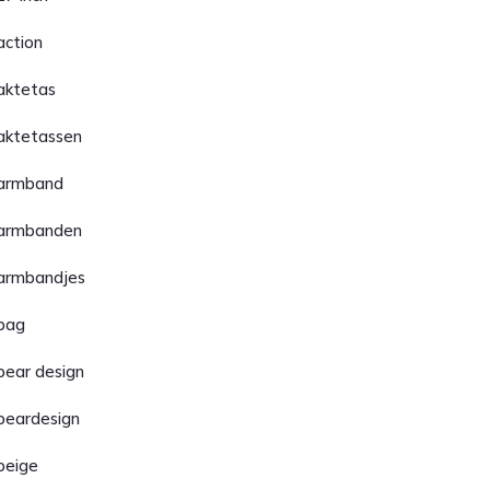
action
aktetas
aktetassen
armband
armbanden
armbandjes
bag
bear design
beardesign
beige