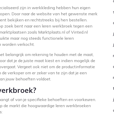
cialiseerd zijn in werkkleding hebben hun eigen
t kopen. Door naar de website van het gewenste merk
ment bekijken en rechtstreeks bij hen bestellen.
op zoek bent naar een leren werkbroek tegen een
marktplaatsen zoals Marktplaats.nl of Vinted.nl
ruikte maar nog steeds functionele leren
 worden verkocht.
het belangrijk om rekening te houden met de maat,
oor dat je de juiste maat kiest en indien mogelijk de
overgaat. Vergeet ook niet om de productinformatie
 de verkoper om er zeker van te zijn dat je een
an jouw behoeften voldoet.
werkbroek?
angt af van je specifieke behoeften en voorkeuren.
 op de markt die hoogwaardige leren werkbroeken
s: