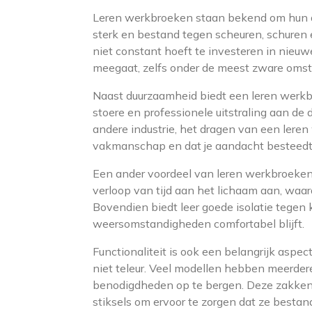
Leren werkbroeken staan bekend om hun du
sterk en bestand tegen scheuren, schuren e
niet constant hoeft te investeren in nieu
meegaat, zelfs onder de meest zware oms
Naast duurzaamheid biedt een leren werkbroe
stoere en professionele uitstraling aan de 
andere industrie, het dragen van een leren 
vakmanschap en dat je aandacht besteedt aa
Een ander voordeel van leren werkbroeken i
verloop van tijd aan het lichaam aan, waa
Bovendien biedt leer goede isolatie tegen 
weersomstandigheden comfortabel blijft.
Functionaliteit is ook een belangrijk aspe
niet teleur. Veel modellen hebben meerde
benodigdheden op te bergen. Deze zakken z
stiksels om ervoor te zorgen dat ze besta