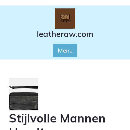
Ga
naar
de
inhoud
leatheraw.com
Menu
Stijlvolle Mannen