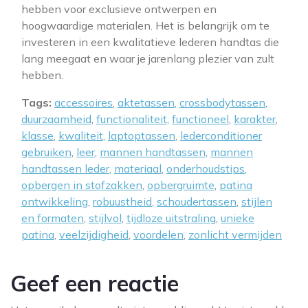
hebben voor exclusieve ontwerpen en
hoogwaardige materialen. Het is belangrijk om te
investeren in een kwalitatieve lederen handtas die
lang meegaat en waar je jarenlang plezier van zult
hebben.
Tags:
accessoires
,
aktetassen
,
crossbodytassen
,
duurzaamheid
,
functionaliteit
,
functioneel
,
karakter
,
klasse
,
kwaliteit
,
laptoptassen
,
lederconditioner
gebruiken
,
leer
,
mannen handtassen
,
mannen
handtassen leder
,
materiaal
,
onderhoudstips
,
opbergen in stofzakken
,
opbergruimte
,
patina
ontwikkeling
,
robuustheid
,
schoudertassen
,
stijlen
en formaten
,
stijlvol
,
tijdloze uitstraling
,
unieke
patina
,
veelzijdigheid
,
voordelen
,
zonlicht vermijden
Geef een reactie