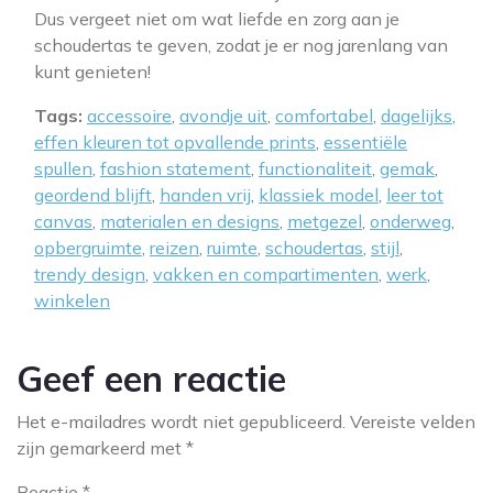
Dus vergeet niet om wat liefde en zorg aan je
schoudertas te geven, zodat je er nog jarenlang van
kunt genieten!
Tags:
accessoire
,
avondje uit
,
comfortabel
,
dagelijks
,
effen kleuren tot opvallende prints
,
essentiële
spullen
,
fashion statement
,
functionaliteit
,
gemak
,
geordend blijft
,
handen vrij
,
klassiek model
,
leer tot
canvas
,
materialen en designs
,
metgezel
,
onderweg
,
opbergruimte
,
reizen
,
ruimte
,
schoudertas
,
stijl
,
trendy design
,
vakken en compartimenten
,
werk
,
winkelen
Geef een reactie
Het e-mailadres wordt niet gepubliceerd.
Vereiste velden
zijn gemarkeerd met
*
Reactie
*