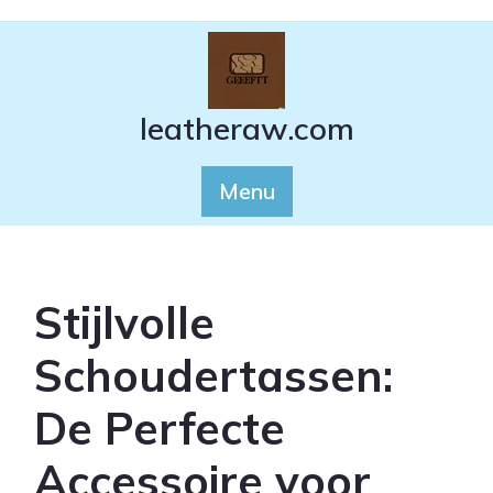
Ga
naar
de
inhoud
leatheraw.com
Menu
Stijlvolle
Schoudertassen:
De Perfecte
Accessoire voor