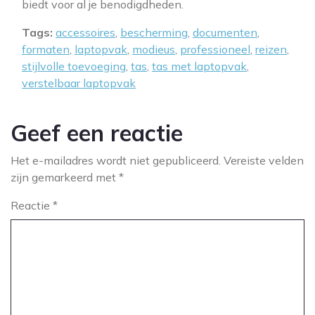
biedt voor al je benodigdheden.
Tags:
accessoires
,
bescherming
,
documenten
,
formaten
,
laptopvak
,
modieus
,
professioneel
,
reizen
,
stijlvolle toevoeging
,
tas
,
tas met laptopvak
,
verstelbaar laptopvak
Geef een reactie
Het e-mailadres wordt niet gepubliceerd.
Vereiste velden
zijn gemarkeerd met
*
Reactie
*